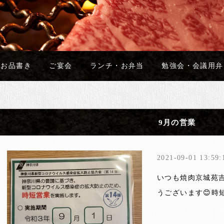
お品書き
ご宴会
ランチ・お弁当
勉強会・会議用弁
9月の営業
2021-09-01 13:59:
いつも焼肉京城苑
うございます😊時