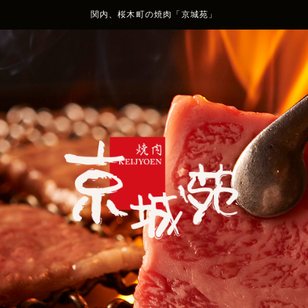
関内、桜木町の焼肉「京城苑」