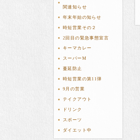
関連知らせ
年末年始の知らせ
時短営業その２
2回目の緊急事態宣言
キーマカレー
スーパーМ
蔓延防止
時短営業の第11弾
9月の営業
テイクアウト
ドリンク
スポーツ
ダイエット中