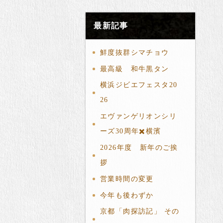
最新記事
鮮度抜群シマチョウ
最高級 和牛黒タン
横浜ジビエフェスタ20
26
エヴァンゲリオンシリ
ーズ30周年✖️横濱
2026年度 新年のご挨
拶
営業時間の変更
今年も後わずか
京都「肉探訪記」 その