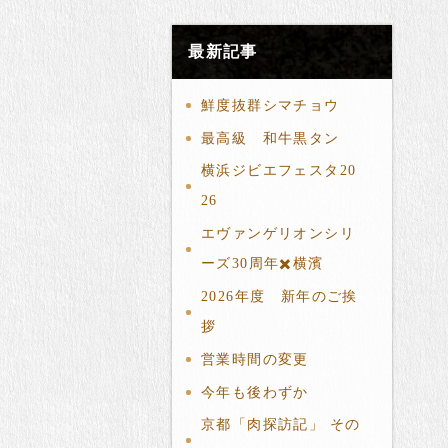
最新記事
鮮度抜群シマチョウ
最高級 和牛黒タン
横浜ジビエフェスタ20
26
エヴァンゲリオンシリ
ーズ30周年✖️横濱
2026年度 新年のご挨
拶
営業時間の変更
今年も後わずか
京都「肉探訪記」 その