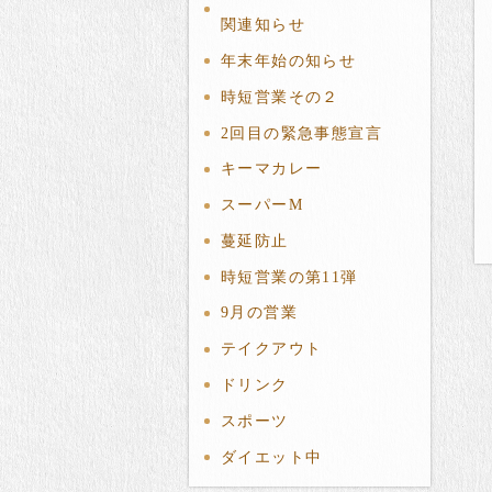
関連知らせ
年末年始の知らせ
時短営業その２
2回目の緊急事態宣言
キーマカレー
スーパーМ
蔓延防止
時短営業の第11弾
9月の営業
テイクアウト
ドリンク
スポーツ
ダイエット中