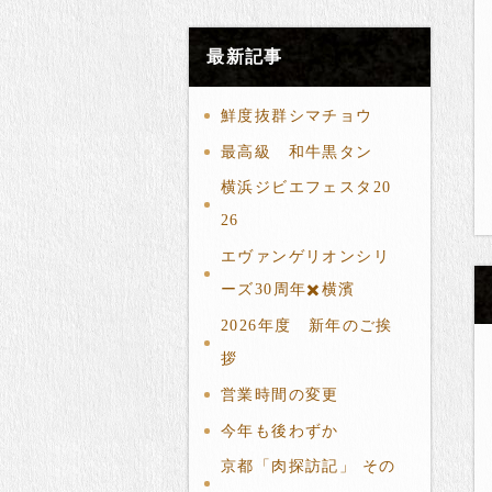
最新記事
鮮度抜群シマチョウ
最高級 和牛黒タン
横浜ジビエフェスタ20
26
エヴァンゲリオンシリ
ーズ30周年✖️横濱
2026年度 新年のご挨
拶
営業時間の変更
今年も後わずか
京都「肉探訪記」 その