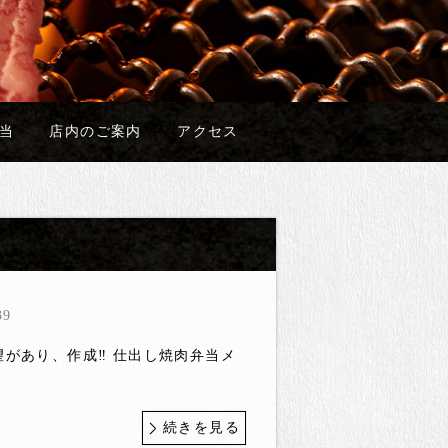
当
店内のご案内
アクセス
39
望があり、作成‼️ 仕出し焼肉弁当メ
続きを見る