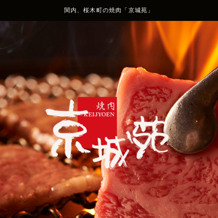
関内、桜木町の焼肉「京城苑」