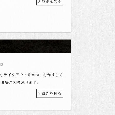
続きを見る
43
々なテイクアウト弁当🍱、お作りして
ケ弁等ご相談承ります。
続きを見る