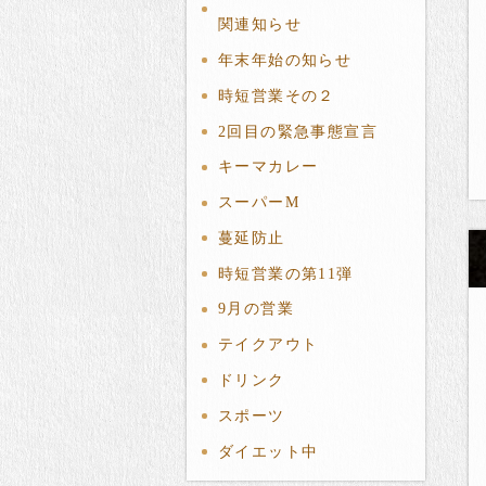
関連知らせ
年末年始の知らせ
時短営業その２
2回目の緊急事態宣言
キーマカレー
スーパーМ
蔓延防止
時短営業の第11弾
9月の営業
テイクアウト
ドリンク
スポーツ
ダイエット中