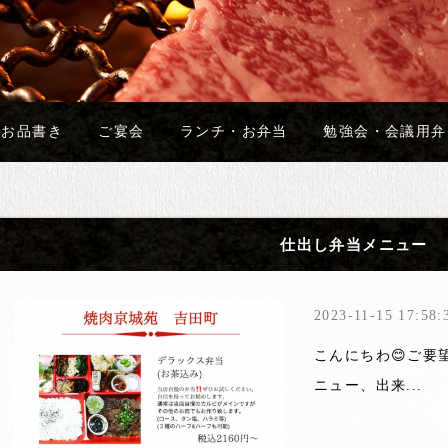
お品書き
ご宴会
ランチ・お弁当
勉強会・会議用弁
仕出し弁当メニュー
2023-11-15 17:58:
こんにちわ😊ご要
ニュー、出来...